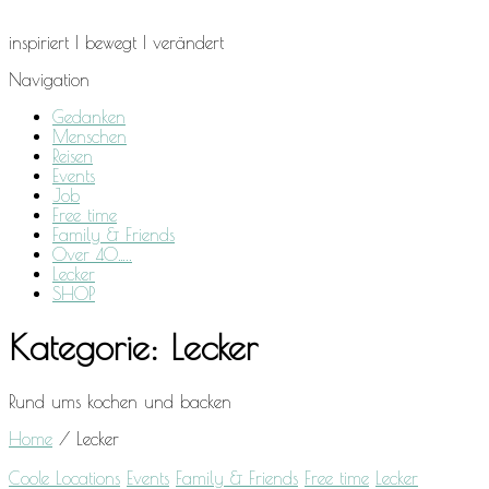
inspiriert I bewegt I verändert
Navigation
Gedanken
Menschen
Reisen
Events
Job
Free time
Family & Friends
Over 40…..
Lecker
SHOP
Kategorie:
Lecker
Rund ums kochen und backen
Home
/
Lecker
Coole Locations
Events
Family & Friends
Free time
Lecker